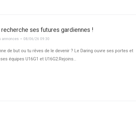
 recherche ses futures gardiennes !
es annonces
08/06/26 09:30
nne de but ou tu rêves de le devenir ? Le Daring ouvre ses portes et
r ses équipes U16G1 et U16G2.Rejoins…