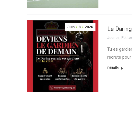
Juin
8
2026
Le Daring
Jeunes
,
Petit
Tu es gardie
recrute pou
Détails