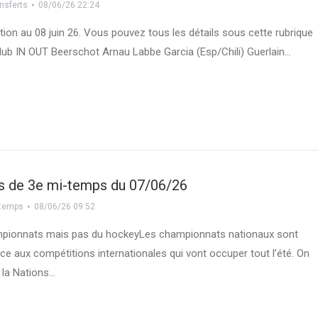
nsferts
08/06/26 22:24
ation au 08 juin 26. Vous pouvez tous les détails sous cette rubrique
Club IN OUT Beerschot Arnau Labbe Garcia (Esp/Chili) Guerlain…
s de 3e mi-temps du 07/06/26
-temps
08/06/26 09:52
mpionnats mais pas du hockeyLes championnats nationaux sont
ace aux compétitions internationales qui vont occuper tout l’été. On
 la Nations…