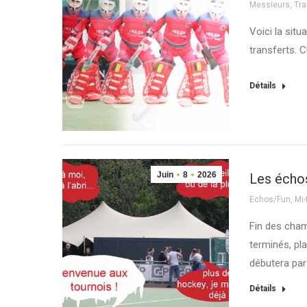
Messieurs
,
Tra
Voici la situ
transferts. 
Détails
Juin
8
2026
Les écho
Echos/Fun
,
Mi
Fin des cha
terminés, pl
débutera par
Détails