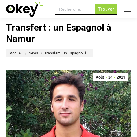
Search
for:
Transfert : un Espagnol à
Namur
Vous êtes ici :
Accueil
News
Transfert : un Espagnol à…
Août
14
2019