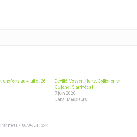
transferts au 4 juillet 26
Devillé, Vossen, Harte, Collignon et
Quijano : 5 arrivées !
"
7 juin 2026
Dans "Messieurs"
Transferts
06/06/24 13:44