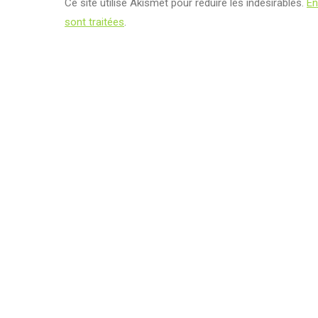
Ce site utilise Akismet pour réduire les indésirables.
En
sont traitées
.