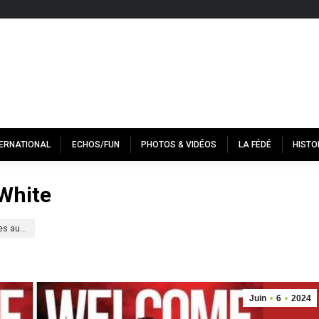
TERNATIONAL
ECHOS/FUN
PHOTOS & VIDÉOS
LA FÉDÉ
HISTO
 White
ées au…
Juin
6
2024