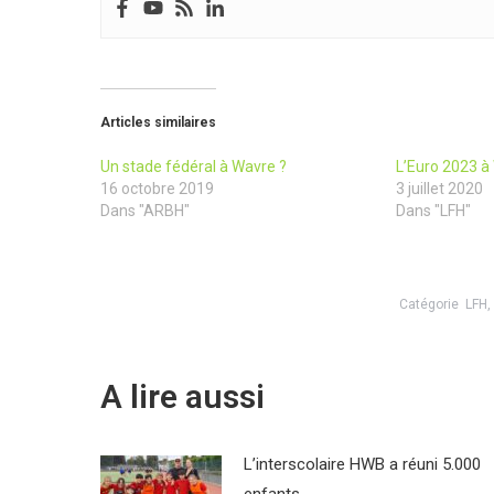
Articles similaires
Un stade fédéral à Wavre ?
L’Euro 2023 à
16 octobre 2019
3 juillet 2020
Dans "ARBH"
Dans "LFH"
Catégorie
LFH
A lire aussi
L’interscolaire HWB a réuni 5.000