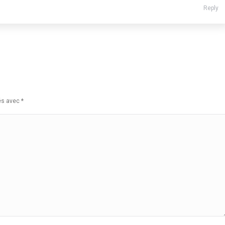
Reply
ués avec
*