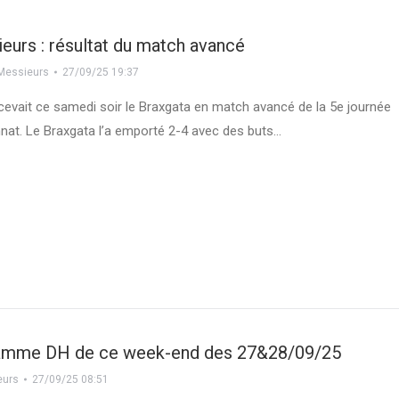
urs : résultat du match avancé
Messieurs
27/09/25 19:37
cevait ce samedi soir le Braxgata en match avancé de la 5e journée
at. Le Braxgata l’a emporté 2-4 avec des buts…
amme DH de ce week-end des 27&28/09/25
eurs
27/09/25 08:51