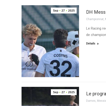
Sep
27
2025
DH Messie
Championnat
,
Le Racing re
de championn
Détails
Sep
27
2025
Le progr
Dames
,
Messi