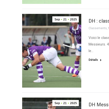
Sep
21
2025
DH : cla
Classements
,
Voici le cla
Messieurs. 4
le…
Détails
Sep
21
2025
DH Messie