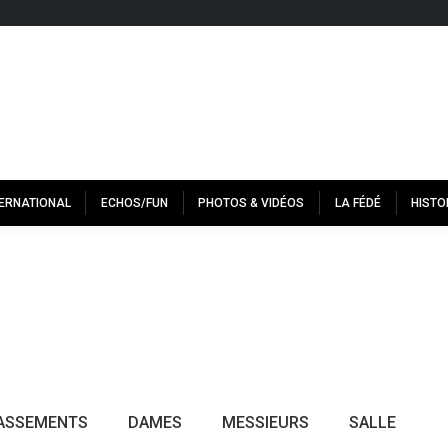
TERNATIONAL
ECHOS/FUN
PHOTOS & VIDÉOS
LA FÉDÉ
HISTO
ASSEMENTS
DAMES
MESSIEURS
SALLE