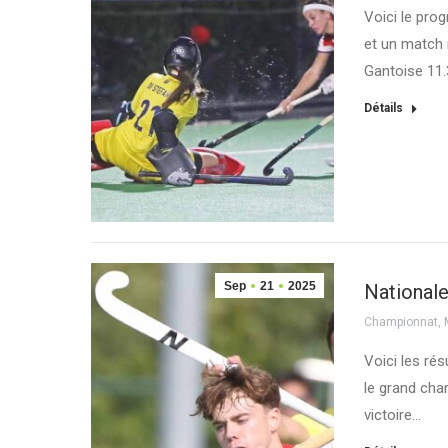
Voici le pr
et un match
Gantoise 11.
Détails
Sep
21
2025
Nationale
Championnat
,
Voici les ré
le grand ch
victoire…