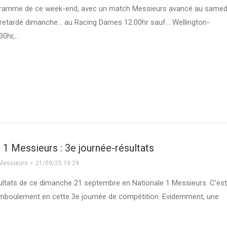
ogramme de ce week-end, avec un match Messieurs avancé au samed
 retardé dimanche… au Racing Dames 12.00hr sauf… Wellington-
30hr,…
 1 Messieurs : 3e journée-résultats
Messieurs
21/09/25 19:29
sultats de ce dimanche 21 septembre en Nationale 1 Messieurs. C’es
amboulement en cette 3e journée de compétition. Evidemment, une