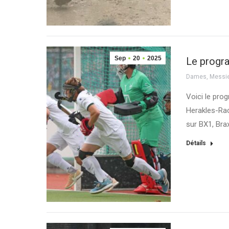
Sep
20
2025
Le progr
Dames
,
Messi
Voici le pr
Herakles-Rac
sur BX1, Bra
Détails