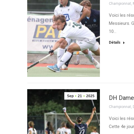
Championnat
,
Voici les ré
Messieurs. G
10…
Détails
Sep
21
2025
DH Dames
Championnat
,
Voici les ré
Cette 4e jou