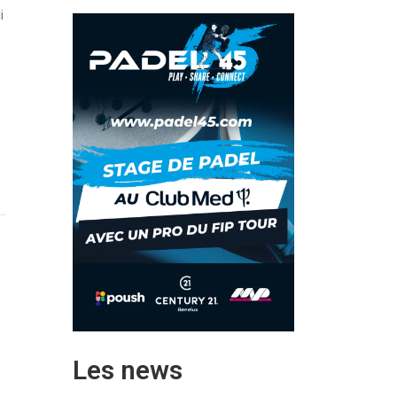
i
t
Les news