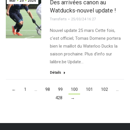
Mar
25
2024
Des arrivées canon au
Watducks-nouvel update !
Transferts
25/03/24 16:27
Nouvel update 25 mars Cette fois,
c’est officiel; Tomas Domene portera
bien le maillot du Waterloo Ducks la
saison prochaine. Plus d’info sur
lalibre.be Update…
Détails
←
1
…
98
99
100
101
102
…
428
→