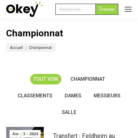
Search
for:
Championnat
Vous êtes ici :
Accueil
Championnat
TOUT VOIR
CHAMPIONNAT
CLASSEMENTS
DAMES
MESSIEURS
SALLE
Avr
3
2024
Transfert : Feldheim au