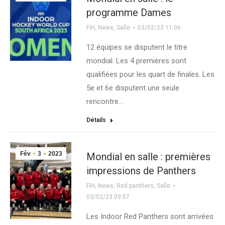
programme Dames
FIH
,
News
,
Salle
03/02/23 11:06
12 équipes se disputent le titre
mondial. Les 4 premières sont
qualifiées pour les quart de finales. Les
5e et 6e disputent une seule
rencontre…
Détails
Fév
3
2023
Mondial en salle : premières
impressions de Panthers
FIH
,
News
,
Red panthers
,
Salle
03/02/23 09:57
Les Indoor Red Panthers sont arrivées