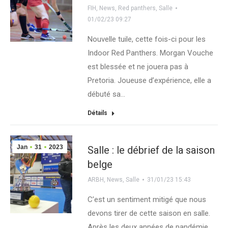
FIH
,
News
,
Red panthers
,
Salle
01/02/23 09:27
Nouvelle tuile, cette fois-ci pour les
Indoor Red Panthers. Morgan Vouche
est blessée et ne jouera pas à
Pretoria. Joueuse d’expérience, elle a
débuté sa…
Détails
Jan
31
2023
Salle : le débrief de la saison
belge
ARBH
,
News
,
Salle
31/01/23 15:43
C’est un sentiment mitigé que nous
devons tirer de cette saison en salle.
Après les deux années de pandémie,