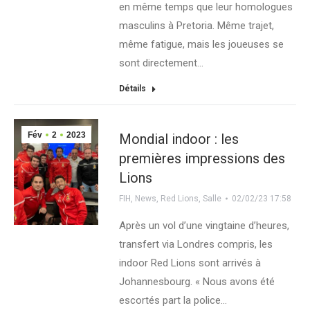
en même temps que leur homologues
masculins à Pretoria. Même trajet,
même fatigue, mais les joueuses se
sont directement…
Détails
Fév
2
2023
Mondial indoor : les
premières impressions des
Lions
FIH
,
News
,
Red Lions
,
Salle
02/02/23 17:58
Après un vol d’une vingtaine d’heures,
transfert via Londres compris, les
indoor Red Lions sont arrivés à
Johannesbourg. « Nous avons été
escortés part la police…