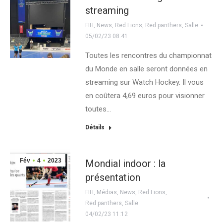
streaming
FIH
,
News
,
Red Lions
,
Red panthers
,
Salle
05/02/23 08:41
Toutes les rencontres du championnat
du Monde en salle seront données en
streaming sur Watch Hockey. Il vous
en coûtera 4,69 euros pour visionner
toutes…
Détails
Fév
4
2023
Mondial indoor : la
présentation
FIH
,
Médias
,
News
,
Red Lions
,
Red panthers
,
Salle
04/02/23 11:12