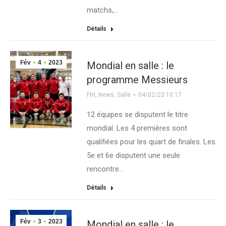
matchs,…
Détails
Fév
4
2023
Mondial en salle : le
programme Messieurs
FIH
,
News
,
Salle
04/02/23 10:17
12 équipes se disputent le titre
mondial. Les 4 premières sont
qualifiées pour les quart de finales. Les
5e et 6e disputent une seule
rencontre…
Détails
Fév
3
2023
Mondial en salle : le