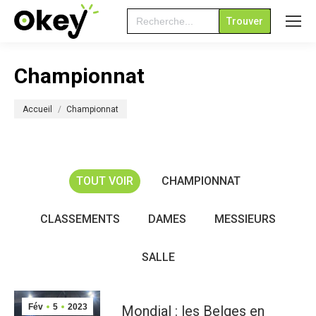
Search
for:
Championnat
Vous êtes ici :
Accueil
Championnat
TOUT VOIR
CHAMPIONNAT
CLASSEMENTS
DAMES
MESSIEURS
SALLE
Fév
5
2023
Mondial : les Belges en