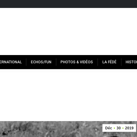
TERNATIONAL
ECHOS/FUN
PHOTOS & VIDÉOS
LA FÉDÉ
HISTO
Déc
30
2019