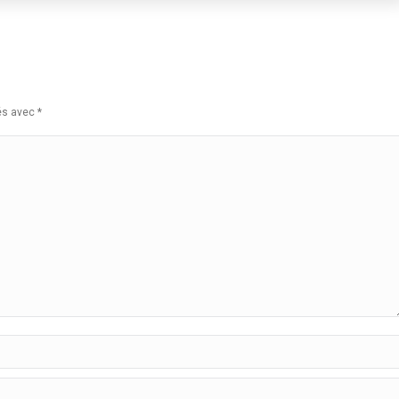
ués avec
*