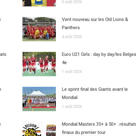
5 août 2026
u
Vent nouveau sur les Old Lions &
Panthers
4 août 2026
tats
Euro U21 Girls : day by day/les Belge
4e
1 août 2026
e
Le sprint final des Giants avant le
Mondial
1 août 2026
e
Mondial Masters 35+ à 50+ : résultat
finaux du premier tour