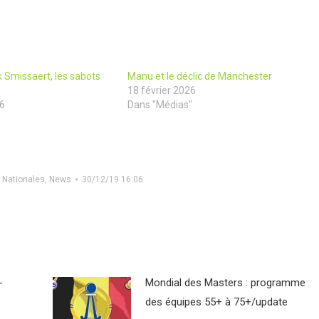
nk Smissaert, les sabots
Manu et le déclic de Manchester
18 février 2026
16
Dans "Médias"
 Nationales
,
News
30/12/19 16:06
-
Mondial des Masters : programme
des équipes 55+ à 75+/update