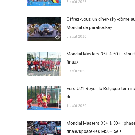
5 août 2026
Offrez-vous un dîner-sky-dôme a
Mondial de parahockey
5 août 2026
Mondial Masters 35+ à 50+ : résul
finaux
3 août 2026
Euro U21 Boys : la Belgique termin
4e
1 août 2026
Mondial Masters 35+ à 50+ : phas
finale/update-les M50+ 5e !