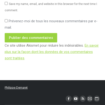
Save my name, email, and website in this browser for the next time I
comment.
Prévenez-moi de tous les nouveaux commentaires par e-
mail.
Publier des commentaires
Ce site utilise Akismet pour réduire les indésirables.
En savoir
plus sur la façon dont les données de vos commentaires
sont traitées
.
Philippe Demaret
Trouvez nous sur :
Facebook
YouTube
RSS
Mail
Site