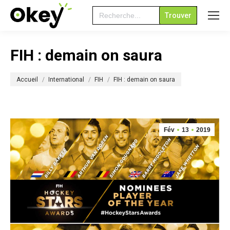
Search
for:
FIH : demain on saura
Vous êtes ici :
Accueil
International
FIH
FIH : demain on saura
Fév
13
2019