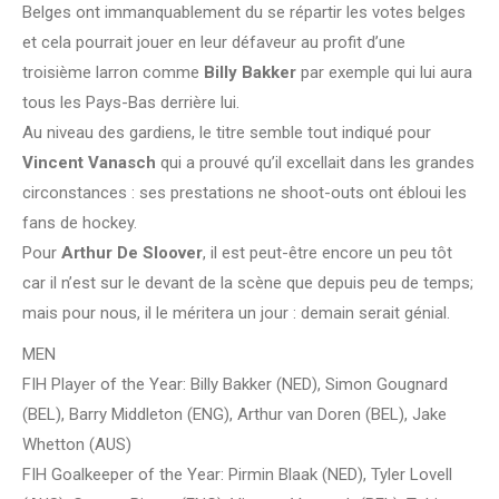
Belges ont immanquablement du se répartir les votes belges
et cela pourrait jouer en leur défaveur au profit d’une
troisième larron comme
Billy Bakker
par exemple qui lui aura
tous les Pays-Bas derrière lui.
Au niveau des gardiens, le titre semble tout indiqué pour
Vincent Vanasch
qui a prouvé qu’il excellait dans les grandes
circonstances : ses prestations ne shoot-outs ont ébloui les
fans de hockey.
Pour
Arthur De Sloover
, il est peut-être encore un peu tôt
car il n’est sur le devant de la scène que depuis peu de temps;
mais pour nous, il le méritera un jour : demain serait génial.
MEN
FIH Player of the Year: Billy Bakker (NED), Simon Gougnard
(BEL), Barry Middleton (ENG), Arthur van Doren (BEL), Jake
Whetton (AUS)
FIH Goalkeeper of the Year: Pirmin Blaak (NED), Tyler Lovell