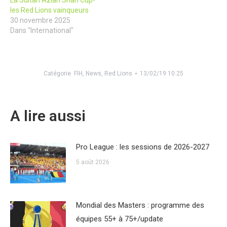
La Sultan Azlan Shah Cup-
les Red Lions vainqueurs
30 novembre 2025
Dans "International"
Catégorie
FIH
,
News
,
Red Lions
13/02/19 10:25
A lire aussi
Pro League : les sessions de 2026-2027
5 août 2026
Mondial des Masters : programme des
équipes 55+ à 75+/update