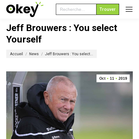
Search
for:
Jeff Brouwers : You select
Yourself
Vous êtes ici :
Accueil
News
Jeff Brouwers : You select…
Oct
11
2019