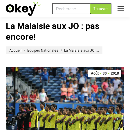
Search
for:
La Malaisie aux JO : pas
encore!
Vous êtes ici :
Accueil
Equipes Nationales
La Malaisie aux JO :…
Août
30
2018