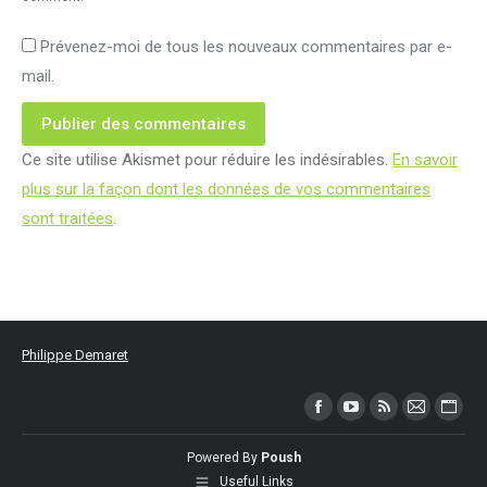
Prévenez-moi de tous les nouveaux commentaires par e-
mail.
Publier des commentaires
Ce site utilise Akismet pour réduire les indésirables.
En savoir
plus sur la façon dont les données de vos commentaires
sont traitées
.
Philippe Demaret
Trouvez nous sur :
Facebook
YouTube
RSS
Mail
Site
page
page
page
page
Web
Powered By
Poush
opens
opens
opens
opens
page
Useful Links