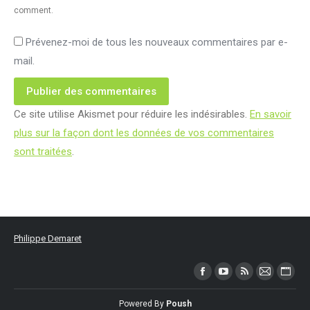
comment.
Prévenez-moi de tous les nouveaux commentaires par e-
mail.
Publier des commentaires
Ce site utilise Akismet pour réduire les indésirables.
En savoir
plus sur la façon dont les données de vos commentaires
sont traitées
.
Philippe Demaret
Trouvez nous sur :
Facebook
YouTube
RSS
Mail
Site
page
page
page
page
Web
Powered By
Poush