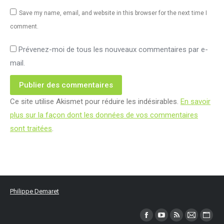
Save my name, email, and website in this browser for the next time I
comment.
Prévenez-moi de tous les nouveaux commentaires par e-
mail.
Publier des commentaires
Ce site utilise Akismet pour réduire les indésirables.
En savoir
plus sur la façon dont les données de vos commentaires
sont traitées
.
Philippe Demaret
Trouvez nous sur :
Facebook
YouTube
RSS
Mail
Site