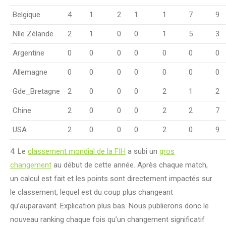
Belgique
4
1
2
1
1
7
9
Nlle Zélande
2
1
0
0
1
5
3
Argentine
0
0
0
0
0
0
0
Allemagne
0
0
0
0
0
0
0
Gde_Bretagne
2
0
0
0
2
1
2
Chine
2
0
0
0
2
2
7
USA
2
0
0
0
2
0
9
4. Le
classement mondial de la FIH
a subi un
gros
changement
au début de cette année. Après chaque match,
un calcul est fait et les points sont directement impactés sur
le classement, lequel est du coup plus changeant
qu’auparavant. Explication plus bas. Nous publierons donc le
nouveau ranking chaque fois qu’un changement significatif