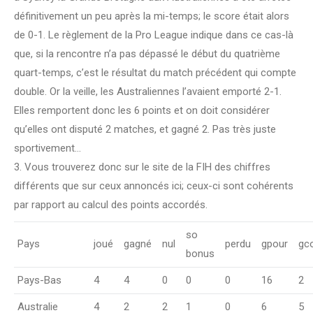
définitivement un peu après la mi-temps; le score était alors
de 0-1. Le règlement de la Pro League indique dans ce cas-là
que, si la rencontre n’a pas dépassé le début du quatrième
quart-temps, c’est le résultat du match précédent qui compte
double. Or la veille, les Australiennes l’avaient emporté 2-1.
Elles remportent donc les 6 points et on doit considérer
qu’elles ont disputé 2 matches, et gagné 2. Pas très juste
sportivement…
3. Vous trouverez donc sur le site de la FIH des chiffres
différents que sur ceux annoncés ici; ceux-ci sont cohérents
par rapport au calcul des points accordés.
so
Pays
joué
gagné
nul
perdu
gpour
gc
bonus
Pays-Bas
4
4
0
0
0
16
2
Australie
4
2
2
1
0
6
5