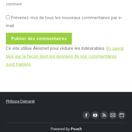
comment.
Prévenez-moi de tous les nouveaux commentaires par e-
mail.
Publier des commentaires
Ce site utilise Akismet pour réduire les indésirables.
En savoir
plus sur la façon dont les données de vos commentaires
sont traitées
.
Philippe Demaret
Trouvez nous sur :
Facebook
YouTube
RSS
Mail
Site
page
page
page
page
Web
Powered By
Poush