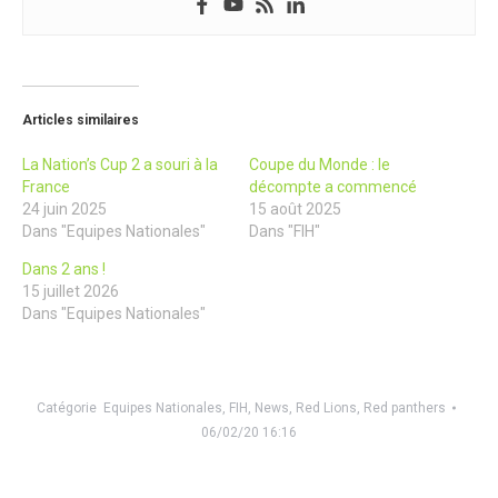
Articles similaires
La Nation’s Cup 2 a souri à la
Coupe du Monde : le
France
décompte a commencé
24 juin 2025
15 août 2025
Dans "Equipes Nationales"
Dans "FIH"
Dans 2 ans !
15 juillet 2026
Dans "Equipes Nationales"
Catégorie
Equipes Nationales
,
FIH
,
News
,
Red Lions
,
Red panthers
06/02/20 16:16