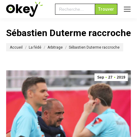
Search
for:
Sébastien Duterme raccroche
Vous êtes ici :
Accueil
La fédé
Arbitrage
Sébastien Duterme raccroche
Sep
27
2019