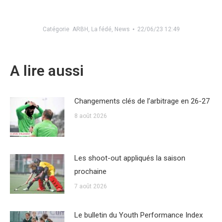
Catégorie
ARBH
,
La fédé
,
News
22/06/23 12:49
A lire aussi
Changements clés de l’arbitrage en 26-27
8 août 2026
Les shoot-out appliqués la saison
prochaine
7 août 2026
Le bulletin du Youth Performance Index