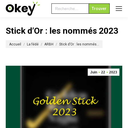
Search
for:
Stick d’Or : les nommés 2023
Vous êtes ici :
Accueil
La fédé
ARBH
Stick d’Or : les nommés…
Juin
22
2023