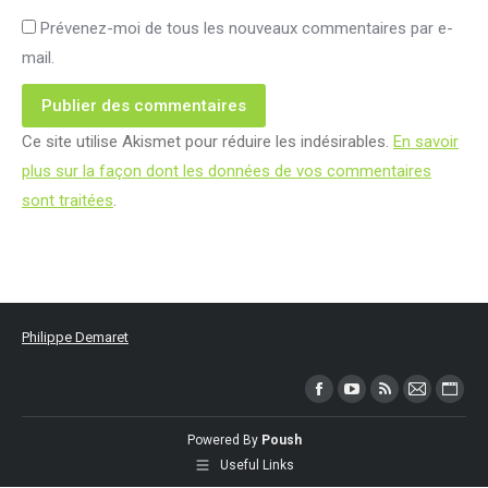
Prévenez-moi de tous les nouveaux commentaires par e-
mail.
Publier des commentaires
Ce site utilise Akismet pour réduire les indésirables.
En savoir
plus sur la façon dont les données de vos commentaires
sont traitées
.
Philippe Demaret
Trouvez nous sur :
Facebook
YouTube
RSS
Mail
Site
page
page
page
page
Web
Powered By
Poush
opens
opens
opens
opens
page
Useful Links
in
in
in
in
open