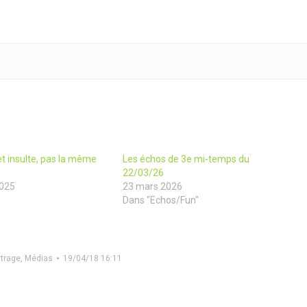
 et insulte, pas la même
Les échos de 3e mi-temps du
22/03/26
025
23 mars 2026
Dans "Echos/Fun"
itrage
,
Médias
19/04/18 16:11