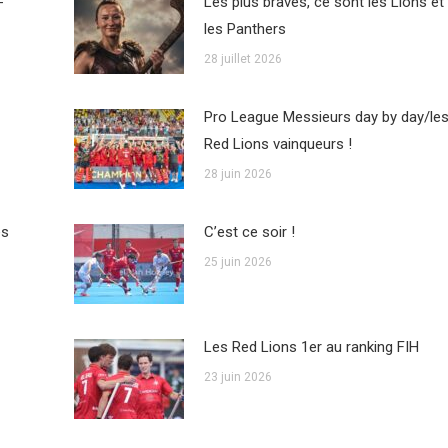
-
Les plus braves, ce sont les Lions et
les Panthers
28 juillet 2026
Pro League Messieurs day by day/le
Red Lions vainqueurs !
28 juin 2026
es
C’est ce soir !
25 juin 2026
Les Red Lions 1er au ranking FIH
23 juin 2026