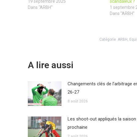
19 septembre 2025
scandaleux ?
Dans "ARBH"
1 septembre 
Dans "ARBH"
Catégorie
ARBH
,
Equi
A lire aussi
Changements clés de l’arbitrage e
26-27
8 août 2026
Les shoot-out appliqués la saison
prochaine
7 août 2026