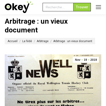
Search
for:
Arbitrage : un vieux
document
Vous êtes ici :
Accueil
La fédé
Arbitrage
Arbitrage : un vieux document
Nov
19
2019