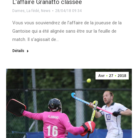
L’affaire Granatto classée
Dames
,
La fédé
,
News
28/04/18 09:34
Vous vous souviendrez de l’affaire de la joueuse de la
Gantoise qui a été alignée sans être sur la feuille de
match. Il s’agissait de…
Détails
Avr
27
2018