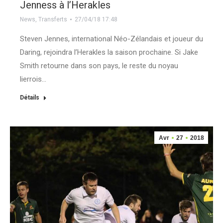
Jenness à l’Herakles
News
,
Transferts
27/04/18 17:48
Steven Jennes, international Néo-Zélandais et joueur du
Daring, rejoindra l’Herakles la saison prochaine. Si Jake
Smith retourne dans son pays, le reste du noyau
lierrois…
Détails
Avr
27
2018