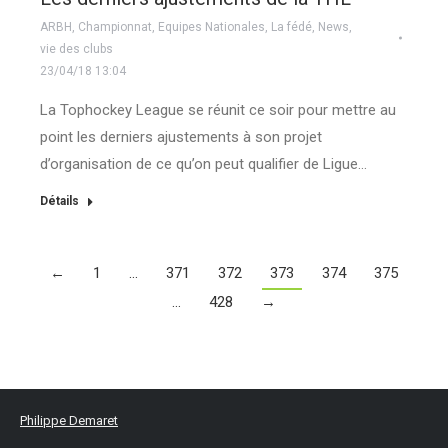
ARBH
,
Championnat
,
Equipes Nationales
,
La fédé
,
News
,
vie des clubs
23/04/18 13:04
La Tophockey League se réunit ce soir pour mettre au
point les derniers ajustements à son projet
d’organisation de ce qu’on peut qualifier de Ligue…
Détails
←
1
…
371
372
373
374
375
…
428
→
Philippe Demaret