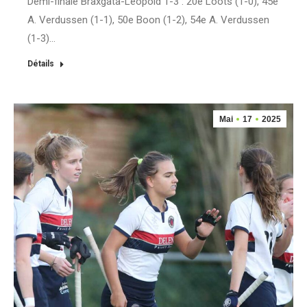
Demi-finale Braxgata-Léopold 1-3 : 20e Loots (1-0), 45e
A. Verdussen (1-1), 50e Boon (1-2), 54e A. Verdussen
(1-3)…
Détails
Mai
17
2025