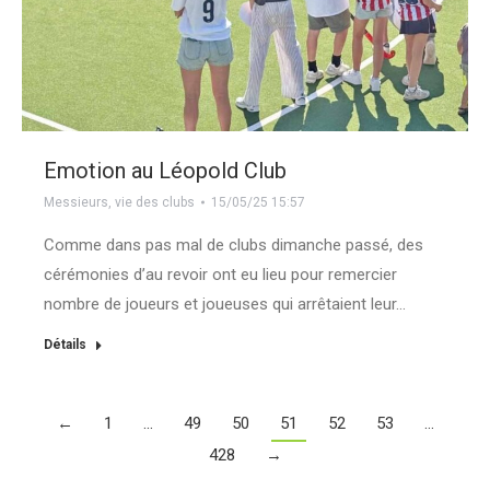
Emotion au Léopold Club
Messieurs
,
vie des clubs
15/05/25 15:57
Comme dans pas mal de clubs dimanche passé, des
cérémonies d’au revoir ont eu lieu pour remercier
nombre de joueurs et joueuses qui arrêtaient leur…
Détails
←
1
…
49
50
51
52
53
…
428
→