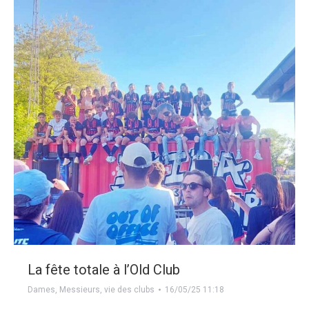
La fête totale à l’Old Club
Dames
,
Messieurs
,
vie des clubs
16/05/25 11:18