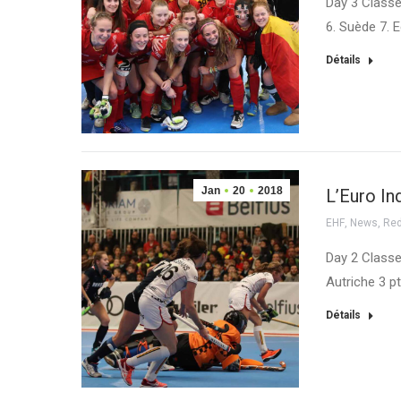
Day 3 Classem
6. Suède 7. 
Détails
Jan
20
2018
L’Euro In
EHF
,
News
,
Red
Day 2 Classem
Autriche 3 pt
Détails