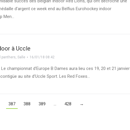
midable succès des Belgian Indoor Red Lions, qui ont décroché une
édaille d’argent ce week end au Belfius Eurohockey indoor
ip Men…
door à Uccle
 panthers
,
Salle
16/01/18 08:42
 Le championnat d’Europe B Dames aura lieu ces 19, 20 et 21 janvier
e contigüe au site d’Uccle Sport. Les Red Foxes…
6
387
388
389
…
428
→