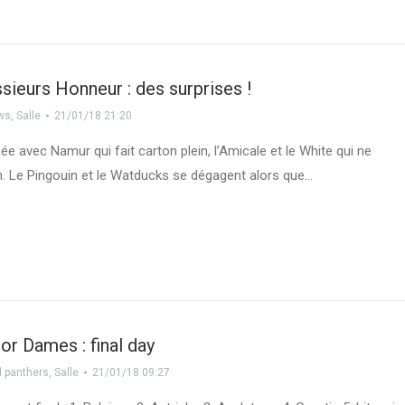
sieurs Honneur : des surprises !
ws
,
Salle
21/01/18 21:20
ée avec Namur qui fait carton plein, l’Amicale et le White qui ne
en. Le Pingouin et le Watducks se dégagent alors que…
or Dames : final day
 panthers
,
Salle
21/01/18 09:27