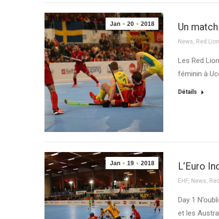
Jan
20
2018
Un match
News
,
Red Lio
Les Red Lion
féminin à Uc
Détails
Jan
19
2018
L’Euro In
EHF
,
News
,
Red
Day 1 N’oubl
et les Austr