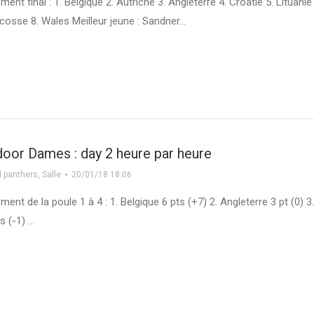
ent final : 1. Belgique 2. Autriche 3. Angleterre 4. Croatie 5. Lituanie
Ecosse 8. Wales Meilleur jeune : Sandner…
door Dames : day 2 heure par heure
 panthers
,
Salle
20/01/18 18:06
ent de la poule 1 à 4 : 1. Belgique 6 pts (+7) 2. Angleterre 3 pt (0) 3
s (-1) …