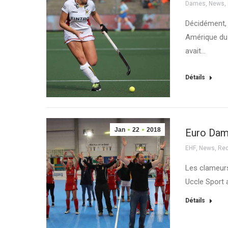
Dames
,
News
,
Décidément, 
Amérique du
avait…
Détails
Jan
22
2018
Euro Dame
EHF
,
News
,
Red
Les clameurs
Uccle Sport 
Détails