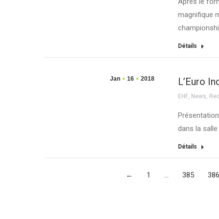
Après le for
magnifique m
championsh
Détails
Jan
16
2018
L’Euro In
EHF
,
News
,
Red
Présentation
dans la sall
Détails
←
1
…
385
38