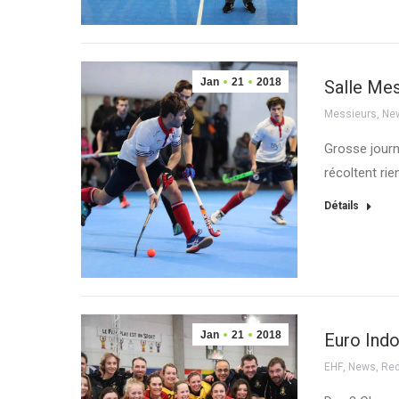
Jan
21
2018
Salle Mes
Messieurs
,
Ne
Grosse journ
récoltent ri
Détails
Jan
21
2018
Euro Indo
EHF
,
News
,
Red