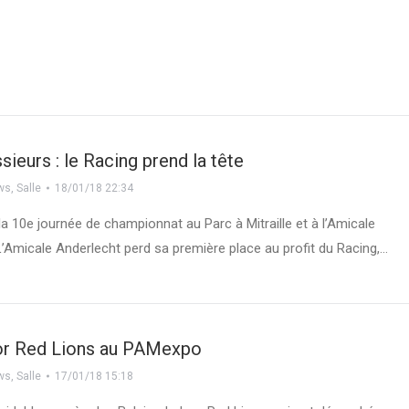
sieurs : le Racing prend la tête
ws
,
Salle
18/01/18 22:34
 la 10e journée de championnat au Parc à Mitraille et à l’Amicale
L’Amicale Anderlecht perd sa première place au profit du Racing,…
or Red Lions au PAMexpo
ws
,
Salle
17/01/18 15:18