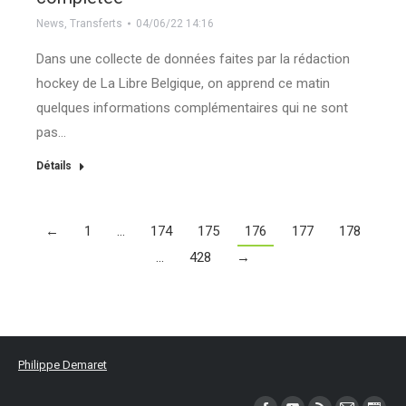
News
,
Transferts
04/06/22 14:16
Dans une collecte de données faites par la rédaction
hockey de La Libre Belgique, on apprend ce matin
quelques informations complémentaires qui ne sont
pas…
Détails
←
1
…
174
175
176
177
178
…
428
→
Philippe Demaret
Trouvez nous sur :