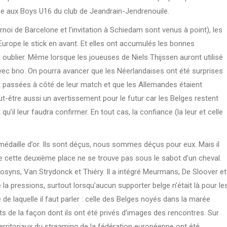
e aux Boys U16 du club de Jeandrain-Jendrenouile.
rnoi de Barcelone et l’invitation à Schiedam sont venus à point), les
urope le stick en avant. Et elles ont accumulés les bonnes
 oublier. Même lorsque les joueuses de Niels Thijssen auront utilisé
vec brio. On pourra avancer que les Néerlandaises ont été surprises
t passées à côté de leur match et que les Allemandes étaient
ut-être aussi un avertissement pour le futur car les Belges restent
’il leur faudra confirmer. En tout cas, la confiance (la leur et celle
a médaille d’or. Ils sont déçus, nous sommes déçus pour eux. Mais il
ue cette deuxième place ne se trouve pas sous le sabot d’un cheval.
syns, Van Strydonck et Thiéry. Il a intégré Meurmans, De Sloover et
la pressions, surtout lorsqu’aucun supporter belge n’était là pour le
re de laquelle il faut parler : celle des Belges noyés dans la marée
s de la façon dont ils ont été privés d’images des rencontres. Sur
rritoriaux du streaming de la fédération européenne ont été