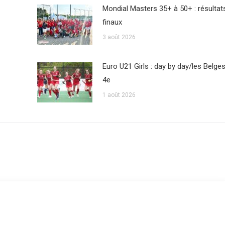
Mondial Masters 35+ à 50+ : résultat
finaux
3 août 2026
Euro U21 Girls : day by day/les Belge
4e
1 août 2026