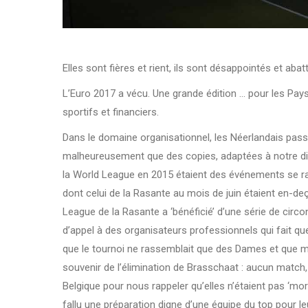
Elles sont fières et rient, ils sont désappointés et abat
L’Euro 2017 a vécu. Une grande édition … pour les Pa
sportifs et financiers.
Dans le domaine organisationnel, les Néerlandais pass
malheureusement que des copies, adaptées à notre d
la World League en 2015 étaient des événements se ra
dont celui de la Rasante au mois de juin étaient en-d
League de la Rasante a ‘bénéficié’ d’une série de ci
d’appel à des organisateurs professionnels qui fait que l
que le tournoi ne rassemblait que des Dames et que m
souvenir de l’élimination de Brasschaat : aucun match
Belgique pour nous rappeler qu’elles n’étaient pas ‘mor
fallu une préparation digne d’une équipe du top pour l