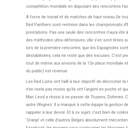
compétition mondiale en disputant des rencontres fac
A force de travail et de matches de haut niveau (le tou
Red Panthers sont rentrées dans les championnats d’E
prestations. Pas une seule des rencontres n’aura été à
des méthodes ultra-défensives, elle s’en sont tirées a
lors de la première rencontre, que les Espagnoles son
déstabilisées, cela ne reste que des excuses. C’est pe
tout de même aux envions de la 12e place mondiale et qu
du public) est revenue.
Les Red Lions ont failli à leur objectif de décrocher l
n’en reste pas moins qu’ils ont l’argent en poche et q
Mac Leod a réussi à se passer de Truyens, Dohmen, Co
autre Wegnez. Il a manqué à cette équipe la gestion de 
rappeler à leur devoir. Et à ce sujet, c’est bien de colè
‘Oranje’ et celle d’autres Belges absolument mécontent
Facebook, les moyens pour contourner les blocages te