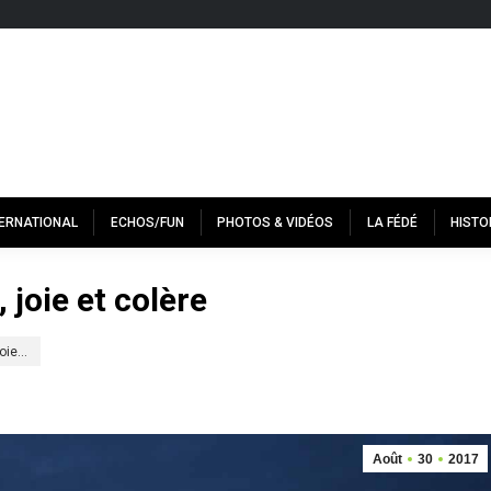
TERNATIONAL
ECHOS/FUN
PHOTOS & VIDÉOS
LA FÉDÉ
HISTO
 joie et colère
joie…
Août
30
2017