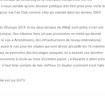
nous semble qu’une décision politique doit être prise pour sortir le
 qu’un vrai Fan Club comme celui qui existait dans les années 2004
 d’Europe 2019. Si les deux terrains de Wilrijk sont prêts, il n’en est
onçus. Des tribunes fixes (et pas provisoires en métal qui devrait
e cas à Amstelveen), des infrastructures de niveau international,
 aussi le cas pour les stades qui vont devoir accueillir les 16 matche
lus se permettre des bricolages auxquels on a assisté ces dernière
ersonnes à Uccle au mois d’octobre passé. La Rasante a attiré près
 il faut tenir compte de tels chiffres. Et étudier comment s’est faite
 elle est sur EHTV