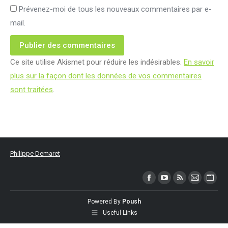
Prévenez-moi de tous les nouveaux commentaires par e-
mail.
Publier des commentaires
Ce site utilise Akismet pour réduire les indésirables.
En savoir
plus sur la façon dont les données de vos commentaires
sont traitées
.
Philippe Demaret
Trouvez nous sur :
Facebook
YouTube
RSS
Mail
Site
page
page
page
page
Web
Powered By
Poush
opens
opens
opens
opens
page
Useful Links
in
in
in
in
open