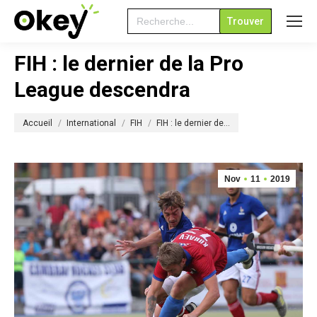
Search
for:
FIH : le dernier de la Pro
League descendra
Vous êtes ici :
Accueil
International
FIH
FIH : le dernier de…
Nov
11
2019