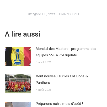
Catégorie
FIH
,
News
13/07/19 19:11
A lire aussi
Mondial des Masters : programme des
équipes 55+ à 75+/update
5 août 2026
Vent nouveau sur les Old Lions &
Panthers
4 août 2026
Préparons notre mois d’août !