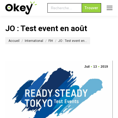
Search
for:
JO : Test event en août
Vous êtes ici :
Accueil
International
FIH
JO : Test event en…
Juil
13
2019