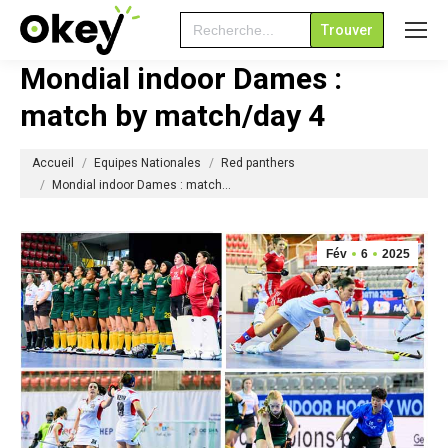
Search
for:
Mondial indoor Dames :
match by match/day 4
Vous êtes ici :
Accueil
Equipes Nationales
Red panthers
Mondial indoor Dames : match…
Fév
6
2025