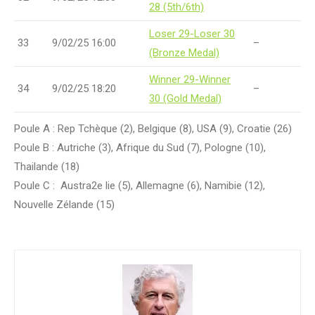
28 (5th/6th)
Loser 29-Loser 30
33
9/02/25 16:00
–
(Bronze Medal)
Winner 29-Winner
34
9/02/25 18:20
–
30 (Gold Medal)
Poule A : Rep Tchèque (2), Belgique (8), USA (9), Croatie (26)
Poule B : Autriche (3), Afrique du Sud (7), Pologne (10),
Thailande (18)
Poule C : Austra2e lie (5), Allemagne (6), Namibie (12),
Nouvelle Zélande (15)