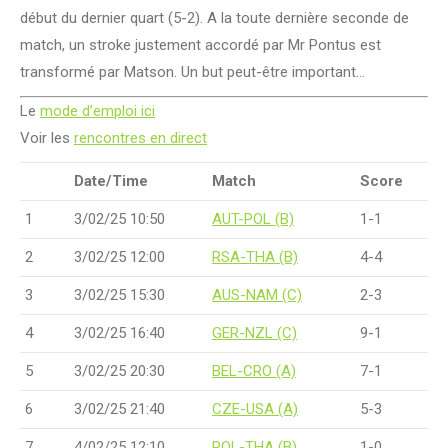
début du dernier quart (5-2). A la toute dernière seconde de
match, un stroke justement accordé par Mr Pontus est
transformé par Matson. Un but peut-être important…
Le
mode d’emploi ici
Voir les
rencontres en direct
Date/Time
Match
Score
1
3/02/25 10:50
AUT-POL (B)
1-1
2
3/02/25 12:00
RSA-THA (B)
4-4
3
3/02/25 15:30
AUS-NAM (C)
2-3
4
3/02/25 16:40
GER-NZL (C)
9-1
5
3/02/25 20:30
BEL-CRO (A)
7-1
6
3/02/25 21:40
CZE-USA (A)
5-3
7
4/02/25 12:10
POL-THA (B)
1-0