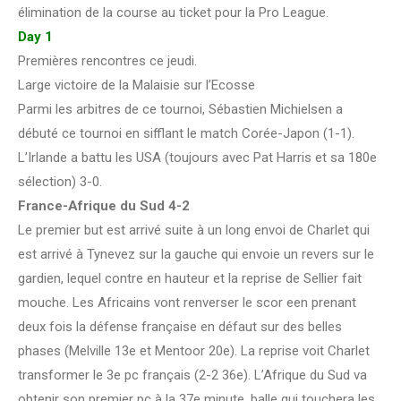
élimination de la course au ticket pour la Pro League.
Day 1
Premières rencontres ce jeudi.
Large victoire de la Malaisie sur l’Ecosse
Parmi les arbitres de ce tournoi, Sébastien Michielsen a
débuté ce tournoi en sifflant le match Corée-Japon (1-1).
L’Irlande a battu les USA (toujours avec Pat Harris et sa 180e
sélection) 3-0.
France-Afrique du Sud 4-2
Le premier but est arrivé suite à un long envoi de Charlet qui
est arrivé à Tynevez sur la gauche qui envoie un revers sur le
gardien, lequel contre en hauteur et la reprise de Sellier fait
mouche. Les Africains vont renverser le scor een prenant
deux fois la défense française en défaut sur des belles
phases (Melville 13e et Mentoor 20e). La reprise voit Charlet
transformer le 3e pc français (2-2 36e). L’Afrique du Sud va
obtenir son premier pc à la 37e minute, balle qui touchera les