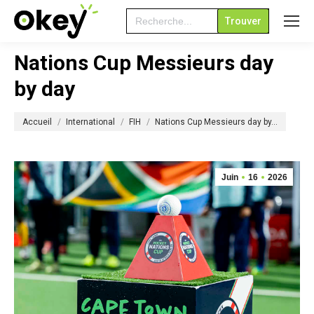
Search
for:
Nations Cup Messieurs day
by day
Vous êtes ici :
Accueil
International
FIH
Nations Cup Messieurs day by…
Juin
16
2026