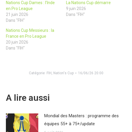
Nations Cup Dames : l’Inde
La Nations Cup démarre
en Pro League
9 juin 2026
21 juin 2026
Dans "FIH"
Dans "FIH"
Nations Cup Messieurs : la
France en Pro League
20 juin 2026
Dans "FIH"
Catégorie
FIH
,
Nation's Cup
16/06/26 20:00
A lire aussi
Mondial des Masters : programme des
équipes 55+ à 75+/update