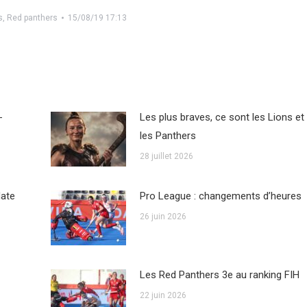
s
,
Red panthers
15/08/19 17:13
-
Les plus braves, ce sont les Lions et
les Panthers
28 juillet 2026
date
Pro League : changements d’heures
26 juin 2026
Les Red Panthers 3e au ranking FIH
22 juin 2026