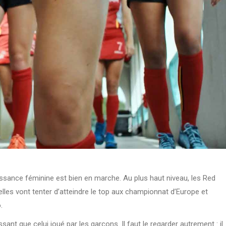
issance féminine est bien en marche. Au plus haut niveau, les Red
lles vont tenter d’atteindre le top aux championnat d’Europe et
.
ssant que celui joué par les garçons. Il faut le regarder autrement : il