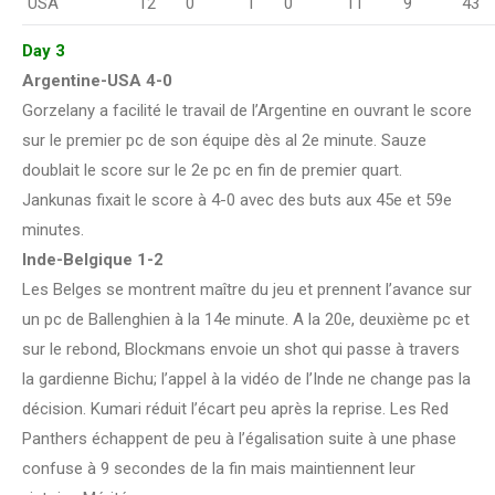
USA
12
0
1
0
11
9
43
Day 3
Argentine-USA 4-0
Gorzelany a facilité le travail de l’Argentine en ouvrant le score
sur le premier pc de son équipe dès al 2e minute. Sauze
doublait le score sur le 2e pc en fin de premier quart.
Jankunas fixait le score à 4-0 avec des buts aux 45e et 59e
minutes.
Inde-Belgique 1-2
Les Belges se montrent maître du jeu et prennent l’avance sur
un pc de Ballenghien à la 14e minute. A la 20e, deuxième pc et
sur le rebond, Blockmans envoie un shot qui passe à travers
la gardienne Bichu; l’appel à la vidéo de l’Inde ne change pas la
décision. Kumari réduit l’écart peu après la reprise. Les Red
Panthers échappent de peu à l’égalisation suite à une phase
confuse à 9 secondes de la fin mais maintiennent leur