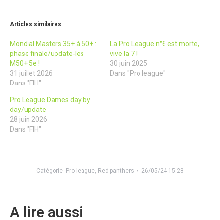
Articles similaires
Mondial Masters 35+ à 50+ :
La Pro League n°6 est morte,
phase finale/update-les
vive la 7 !
M50+ 5e !
30 juin 2025
31 juillet 2026
Dans "Pro league"
Dans "FIH"
Pro League Dames day by
day/update
28 juin 2026
Dans "FIH"
Catégorie
Pro league
,
Red panthers
26/05/24 15:28
A lire aussi