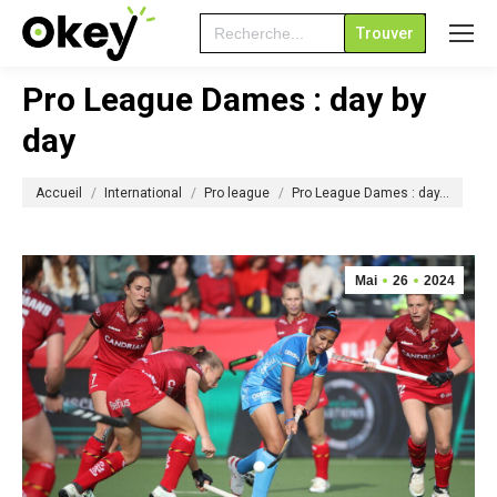
Search
for:
Pro League Dames : day by
day
Vous êtes ici :
Accueil
International
Pro league
Pro League Dames : day…
Mai
26
2024