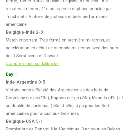
terme, Tamer trouve la faille et égalise à nouveau. A 2
minutes du terme, 11e pc argentin et phase conclue par
Trinchinetti. Victoire de justesse et belle performance
américaine.
Belgique-Inde 2-0
Match important. Très fermé en première mi-temps, et
accélération en début de seconde mi-temps avec des buts
de ‘t Serstevens et Dewaet.
Compte-rendu sur lalibre.be
Day 1
Inde-Argentine 0-5
Victoire sans difficulté des Argentines via des buts de
Gorzelany sur pc (13e), Raposo sur pc (24e), Miranda (41e) et
un doublé de Jankunas (53e et 59e); p pc pour les Sud-
américaines pour aucun aux Indiennes.
Belgique-USA 5-1
Premier but de Bonami à la 19e minute. 3 pc pour les Belges