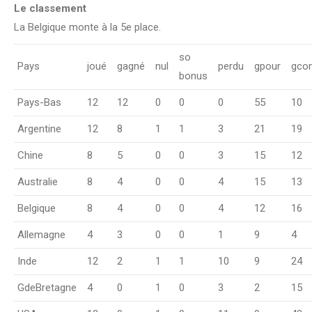
Le classement
La Belgique monte à la 5e place.
so
Pays
joué
gagné
nul
perdu
gpour
gcon
bonus
Pays-Bas
12
12
0
0
0
55
10
Argentine
12
8
1
1
3
21
19
Chine
8
5
0
0
3
15
12
Australie
8
4
0
0
4
15
13
Belgique
8
4
0
0
4
12
16
Allemagne
4
3
0
0
1
9
4
Inde
12
2
1
1
10
9
24
GdeBretagne
4
0
1
0
3
2
15