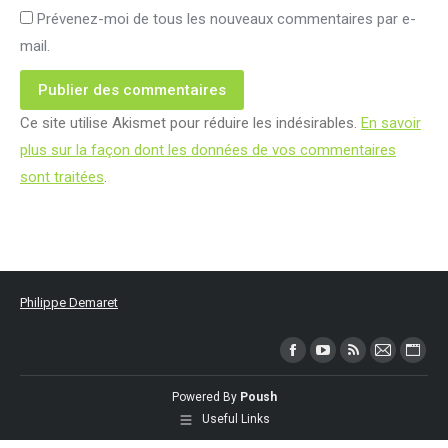
Prévenez-moi de tous les nouveaux commentaires par e-
mail.
Publier des commentaires
Ce site utilise Akismet pour réduire les indésirables.
En savoir
plus sur la façon dont les données de vos commentaires
sont traitées
.
Philippe Demaret
Trouvez nous sur :
Facebook
YouTube
RSS
Mail
Site
page
page
page
page
Web
Powered By
Poush
opens
opens
opens
opens
page
Useful Links
in
in
in
in
open