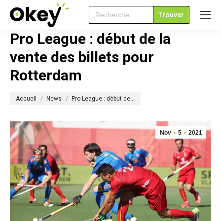
Search
for:
Pro League : début de la
vente des billets pour
Rotterdam
Vous êtes ici :
Accueil
News
Pro League : début de…
Nov
5
2021