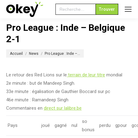
Search
for:
Pro League : Inde – Belgique
2-1
Vous êtes ici :
Accueil
News
Pro League : Inde –…
Le retour des Red Lions sur le
terrain de leur titre
mondial
2e minute : but de Mandeep Singh.
33e minute : égalisation de Gauthier Boccard sur pc
46e minute : Ramandeep Singh
Commentaires en
direct sur lalibre.be
so
Pays
joué
gagné
nul
perdu
gpour
gc
bonus