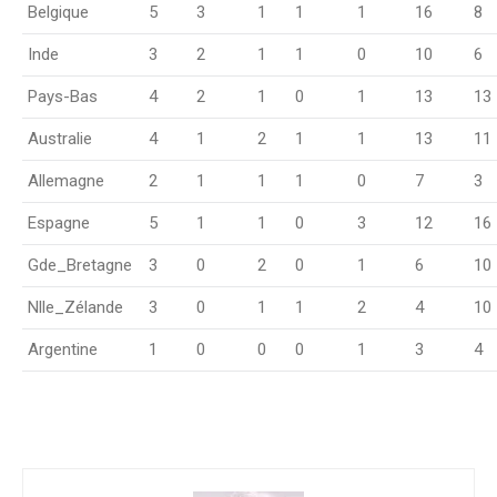
Belgique
5
3
1
1
1
16
8
Inde
3
2
1
1
0
10
6
Pays-Bas
4
2
1
0
1
13
13
Australie
4
1
2
1
1
13
11
Allemagne
2
1
1
1
0
7
3
Espagne
5
1
1
0
3
12
16
Gde_Bretagne
3
0
2
0
1
6
10
Nlle_Zélande
3
0
1
1
2
4
10
Argentine
1
0
0
0
1
3
4