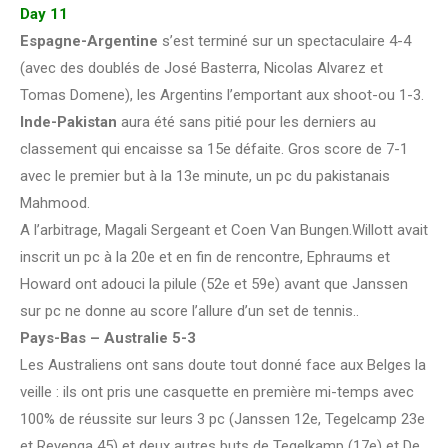
Day 11
Espagne-Argentine
s’est terminé sur un spectaculaire 4-4
(avec des doublés de José Basterra, Nicolas Alvarez et
Tomas Domene), les Argentins l’emportant aux shoot-ou 1-3.
Inde-Pakistan
aura été sans pitié pour les derniers au
classement qui encaisse sa 15e défaite. Gros score de 7-1
avec le premier but à la 13e minute, un pc du pakistanais
Mahmood.
A l’arbitrage, Magali Sergeant et Coen Van Bungen.Willott avait
inscrit un pc à la 20e et en fin de rencontre, Ephraums et
Howard ont adouci la pilule (52e et 59e) avant que Janssen
sur pc ne donne au score l’allure d’un set de tennis..
Pays-Bas – Australie 5-3
Les Australiens ont sans doute tout donné face aux Belges la
veille : ils ont pris une casquette en première mi-temps avec
100% de réussite sur leurs 3 pc (Janssen 12e, Tegelcamp 23e
et Reyenga 45) et deux autres buts de Tegelkamp (17e) et De