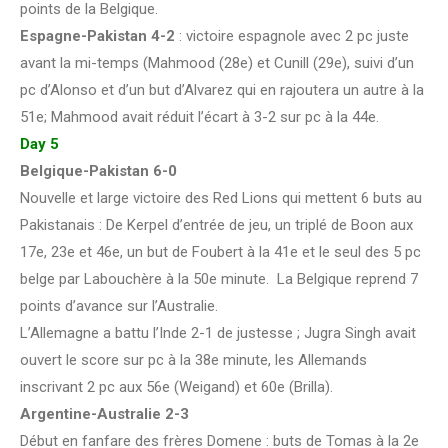
points de la Belgique.
Espagne-Pakistan 4-2
: victoire espagnole avec 2 pc juste
avant la mi-temps (Mahmood (28e) et Cunill (29e), suivi d’un
pc d’Alonso et d’un but d’Alvarez qui en rajoutera un autre à la
51e; Mahmood avait réduit l’écart à 3-2 sur pc à la 44e.
Day 5
Belgique-Pakistan 6-0
Nouvelle et large victoire des Red Lions qui mettent 6 buts au
Pakistanais : De Kerpel d’entrée de jeu, un triplé de Boon aux
17e, 23e et 46e, un but de Foubert à la 41e et le seul des 5 pc
belge par Labouchère à la 50e minute. La Belgique reprend 7
points d’avance sur l’Australie.
L’Allemagne a battu l’Inde 2-1 de justesse ; Jugra Singh avait
ouvert le score sur pc à la 38e minute, les Allemands
inscrivant 2 pc aux 56e (Weigand) et 60e (Brilla).
Argentine-Australie 2-3
Début en fanfare des frères Domene : buts de Tomas à la 2e