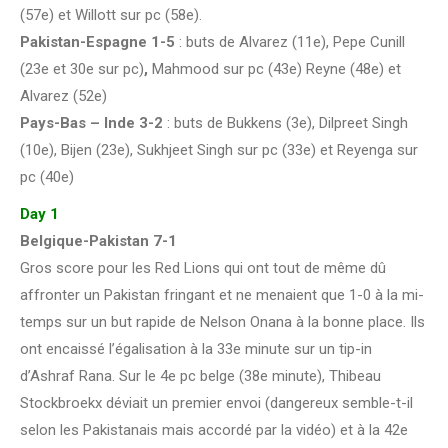
(57e) et Willott sur pc (58e).
Pakistan-Espagne 1-5
: buts de Alvarez (11e), Pepe Cunill
(23e et 30e sur pc)
,
Mahmood sur pc (43e) Reyne (48e) et
Alvarez (52e)
Pays-Bas – Inde 3-2
: buts de Bukkens (3e), Dilpreet Singh
(10e), Bijen (23e), Sukhjeet Singh sur pc (33e) et Reyenga sur
pc (40e)
Day 1
Belgique-Pakistan 7-1
Gros score pour les Red Lions qui ont tout de même dû
affronter un Pakistan fringant et ne menaient que 1-0 à la mi-
temps sur un but rapide de Nelson Onana à la bonne place. Ils
ont encaissé l’égalisation à la 33e minute sur un tip-in
d’Ashraf Rana. Sur le 4e pc belge (38e minute), Thibeau
Stockbroekx déviait un premier envoi (dangereux semble-t-il
selon les Pakistanais mais accordé par la vidéo) et à la 42e