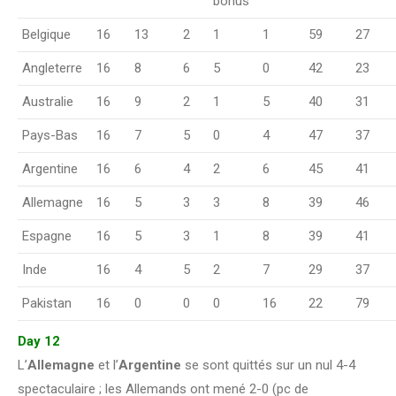
bonus
Belgique
16
13
2
1
1
59
27
Angleterre
16
8
6
5
0
42
23
Australie
16
9
2
1
5
40
31
Pays-Bas
16
7
5
0
4
47
37
Argentine
16
6
4
2
6
45
41
Allemagne
16
5
3
3
8
39
46
Espagne
16
5
3
1
8
39
41
Inde
16
4
5
2
7
29
37
Pakistan
16
0
0
0
16
22
79
Day 12
L’
Allemagne
et l’
Argentine
se sont quittés sur un nul 4-4
spectaculaire ; les Allemands ont mené 2-0 (pc de