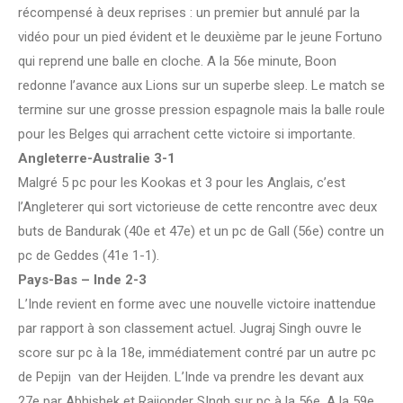
récompensé à deux reprises : un premier but annulé par la
vidéo pour un pied évident et le deuxième par le jeune Fortuno
qui reprend une balle en cloche. A la 56e minute, Boon
redonne l’avance aux Lions sur un superbe sleep. Le match se
termine sur une grosse pression espagnole mais la balle roule
pour les Belges qui arrachent cette victoire si importante.
Angleterre-Australie 3-1
Malgré 5 pc pour les Kookas et 3 pour les Anglais, c’est
l’Angleterer qui sort victorieuse de cette rencontre avec deux
buts de Bandurak (40e et 47e) et un pc de Gall (56e) contre un
pc de Geddes (41e 1-1).
Pays-Bas – Inde 2-3
L’Inde revient en forme avec une nouvelle victoire inattendue
par rapport à son classement actuel. Jugraj Singh ouvre le
score sur pc à la 18e, immédiatement contré par un autre pc
de Pepijn van der Heijden. L’Inde va prendre les devant aux
27e par Abhishek et Rajionder SIngh sur pc à la 56e. A la 59e,