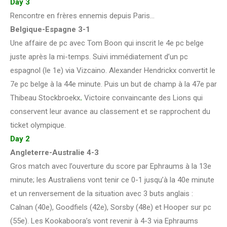
Day 3
Rencontre en frères ennemis depuis Paris…
Belgique-Espagne 3-1
Une affaire de pc avec Tom Boon qui inscrit le 4e pc belge
juste après la mi-temps. Suivi immédiatement d’un pc
espagnol (le 1e) via Vizcaino. Alexander Hendrickx convertit le
7e pc belge à la 44e minute. Puis un but de champ à la 47e par
Thibeau Stockbroekx
.
Victoire convaincante des Lions qui
conservent leur avance au classement et se rapprochent du
ticket olympique.
Day 2
Angleterre-Australie 4-3
Gros match avec l’ouverture du score par Ephraums à la 13e
minute; les Australiens vont tenir ce 0-1 jusqu’à la 40e minute
et un renversement de la situation avec 3 buts anglais :
Calnan (40e), Goodfiels (42e), Sorsby (48e) et Hooper sur pc
(55e). Les Kookaboora’s vont revenir à 4-3 via Ephraums