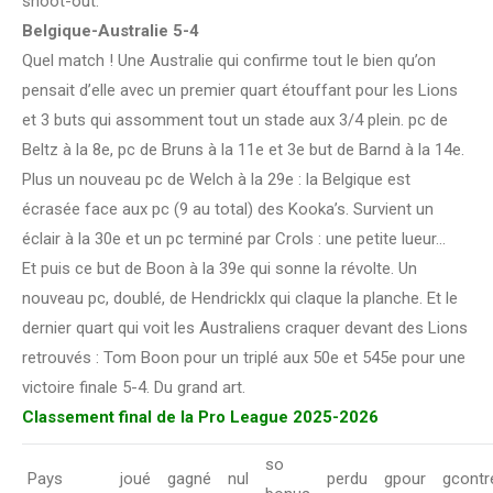
shoot-out.
Belgique-Australie 5-4
Quel match ! Une Australie qui confirme tout le bien qu’on
pensait d’elle avec un premier quart étouffant pour les Lions
et 3 buts qui assomment tout un stade aux 3/4 plein. pc de
Beltz à la 8e, pc de Bruns à la 11e et 3e but de Barnd à la 14e.
Plus un nouveau pc de Welch à la 29e : la Belgique est
écrasée face aux pc (9 au total) des Kooka’s. Survient un
éclair à la 30e et un pc terminé par Crols : une petite lueur…
Et puis ce but de Boon à la 39e qui sonne la révolte. Un
nouveau pc, doublé, de Hendricklx qui claque la planche. Et le
dernier quart qui voit les Australiens craquer devant des Lions
retrouvés : Tom Boon pour un triplé aux 50e et 545e pour une
victoire finale 5-4. Du grand art.
Classement final de la Pro League 2025-2026
so
Pays
joué
gagné
nul
perdu
gpour
gcontr