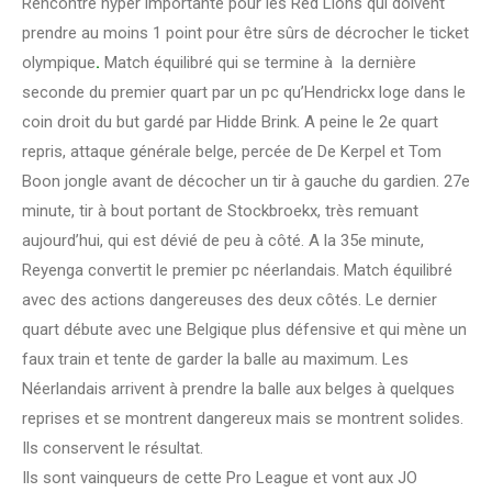
Rencontre hyper importante pour les Red Lions qui doivent
prendre au moins 1 point pour être sûrs de décrocher le ticket
olympique
.
Match équilibré qui se termine à la dernière
seconde du premier quart par un pc qu’Hendrickx loge dans le
coin droit du but gardé par Hidde Brink. A peine le 2e quart
repris, attaque générale belge, percée de De Kerpel et Tom
Boon jongle avant de décocher un tir à gauche du gardien. 27e
minute, tir à bout portant de Stockbroekx, très remuant
aujourd’hui, qui est dévié de peu à côté. A la 35e minute,
Reyenga convertit le premier pc néerlandais. Match équilibré
avec des actions dangereuses des deux côtés. Le dernier
quart débute avec une Belgique plus défensive et qui mène un
faux train et tente de garder la balle au maximum. Les
Néerlandais arrivent à prendre la balle aux belges à quelques
reprises et se montrent dangereux mais se montrent solides.
Ils conservent le résultat.
Ils sont vainqueurs de cette Pro League et vont aux JO