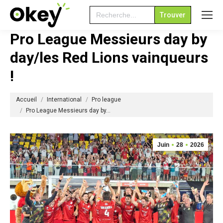
Search
for:
Pro League Messieurs day by
day/les Red Lions vainqueurs
!
Vous êtes ici :
Accueil
International
Pro league
Pro League Messieurs day by…
Juin
28
2026