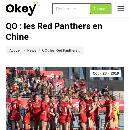
Search
for:
QO : les Red Panthers en
Chine
Vous êtes ici :
Accueil
News
QO : les Red Panthers…
Oct
23
2019