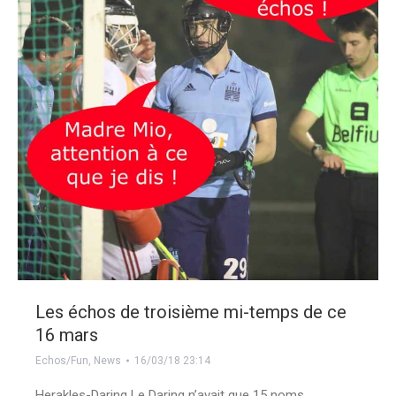
Les échos de troisième mi-temps de ce
16 mars
Echos/Fun
,
News
16/03/18 23:14
Herakles-Daring Le Daring n’avait que 15 noms