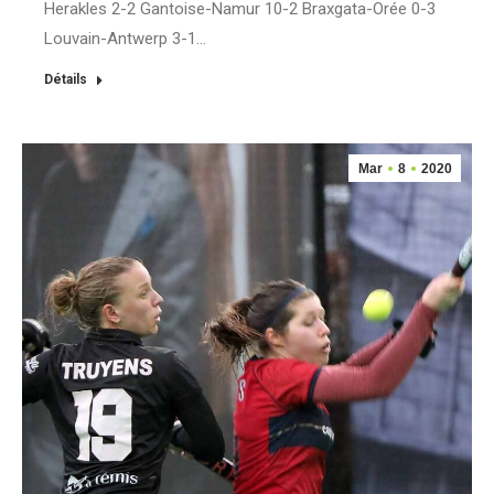
Herakles 2-2 Gantoise-Namur 10-2 Braxgata-Orée 0-3
Louvain-Antwerp 3-1…
Détails
Mar
8
2020