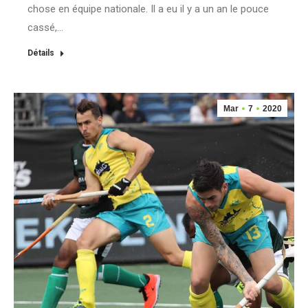
chose en équipe nationale. Il a eu il y a un an le pouce
cassé,…
Détails
Mar
7
2020