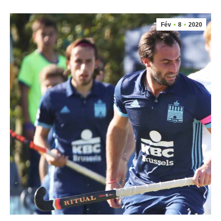
Fév
8
2020