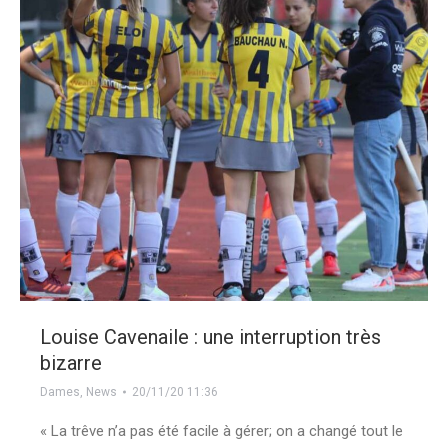
Louise Cavenaile : une interruption très
bizarre
Dames
,
News
20/11/20 11:36
« La trêve n’a pas été facile à gérer; on a changé tout le