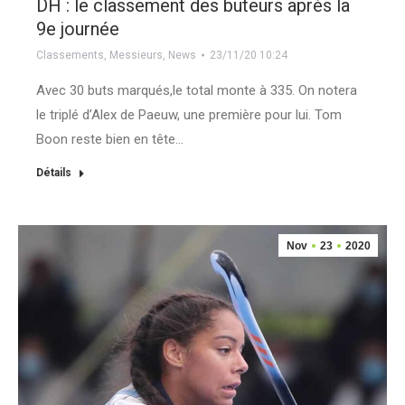
DH : le classement des buteurs après la
9e journée
Classements
,
Messieurs
,
News
23/11/20 10:24
Avec 30 buts marqués,le total monte à 335. On notera
le triplé d’Alex de Paeuw, une première pour lui. Tom
Boon reste bien en tête…
Détails
Nov
23
2020