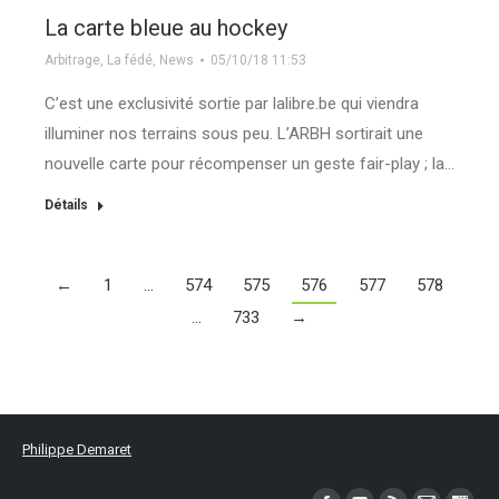
La carte bleue au hockey
Arbitrage
,
La fédé
,
News
05/10/18 11:53
C’est une exclusivité sortie par lalibre.be qui viendra
illuminer nos terrains sous peu. L’ARBH sortirait une
nouvelle carte pour récompenser un geste fair-play ; la…
Détails
←
1
…
574
575
576
577
578
…
733
→
Philippe Demaret
Trouvez nous sur :