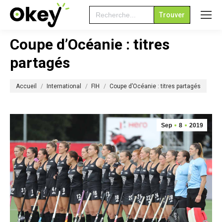
Search
for:
Coupe d’Océanie : titres
partagés
Vous êtes ici :
Accueil
International
FIH
Coupe d’Océanie : titres partagés
Sep
8
2019