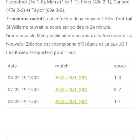
Fiztpatrick (6e 1-0), Merry (15e 1-1), Peris (43e 2-1), Gunson
(47e 2-2) et Taylor (60e 3-2).
Troisième match
: nul entre les deux équipes ! Elles l’ont fait.
Si Williams ouvrait le score sur pc dès la 2e minute,
l’immanquable Merry égalisait sur pc aussi à la 55e minute. La
Nouvelle-Zélande est championne d’Océanie et va aux JO !
Les Kiwies l’emportent pour 1 but.
date
match
score
05-09-19 18:00
AUS v NZL (RR)
1-3
07-09-19 16:00
AUS v NZL (RR)
3-2
08-09-19 16:00
AUS v NZL (RR)
1-1