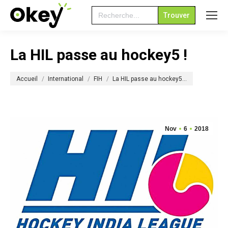
Search
for:
La HIL passe au hockey5 !
Vous êtes ici :
Accueil
International
FIH
La HIL passe au hockey5…
Nov
6
2018