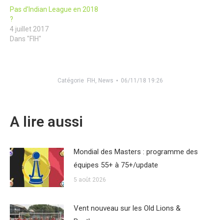
Pas d’Indian League en 2018
?
4 juillet 2017
Dans "FIH"
Catégorie
FIH
,
News
06/11/18 19:26
A lire aussi
Mondial des Masters : programme des
équipes 55+ à 75+/update
5 août 2026
Vent nouveau sur les Old Lions &