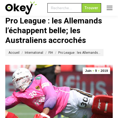
Search
for:
Pro League : les Allemands
l’échappent belle; les
Australiens accrochés
Vous êtes ici :
Accueil
International
FIH
Pro League : les Allemands…
Juin
9
2019