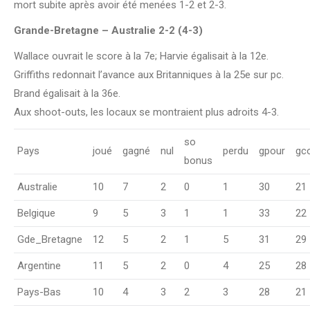
mort subite après avoir été menées 1-2 et 2-3.
Grande-Bretagne – Australie 2-2 (4-3)
Wallace ouvrait le score à la 7e; Harvie égalisait à la 12e.
Griffiths redonnait l’avance aux Britanniques à la 25e sur pc.
Brand égalisait à la 36e.
Aux shoot-outs, les locaux se montraient plus adroits 4-3.
so
Pays
joué
gagné
nul
perdu
gpour
gc
bonus
Australie
10
7
2
0
1
30
21
Belgique
9
5
3
1
1
33
22
Gde_Bretagne
12
5
2
1
5
31
29
Argentine
11
5
2
0
4
25
28
Pays-Bas
10
4
3
2
3
28
21