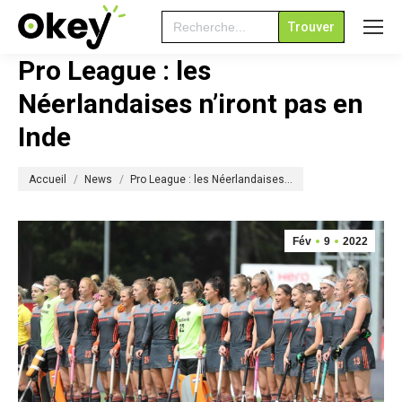
Search
for:
Pro League : les
Néerlandaises n’iront pas en
Inde
Vous êtes ici :
Accueil
News
Pro League : les Néerlandaises…
Fév
9
2022