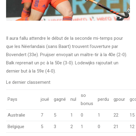
Il aura fallu attendre le début de la seconde mi-temps pour
que les Néerlandais (sans Baart) trouvent l’ouverture par
Bovendert (33e). Pruijser envoyait un maître-tir à la 40e (2-0).
Balk reprenait un pc à la 50e (3-0). Lodewijks rajoutait un
dernier but à la 59e (4-0).
Le dernier classement
so
Pays
joué
gagné
nul
perdu
gpour
gc
bonus
Australie
7
5
1
0
1
22
15
Belgique
5
3
2
1
0
21
12