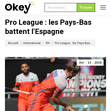
Search
for:
Pro League : les Pays-Bas
battent l’Espagne
Vous êtes ici :
Accueil
International
FIH
Pro League : les Pays-Bas…
Avr
13
2019