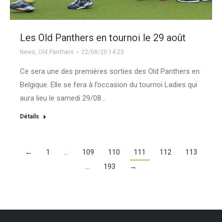
Les Old Panthers en tournoi le 29 août
News
,
Old Panthers
22/08/20 14:23
Ce sera une des premières sorties des Old Panthers en
Belgique. Elle se fera à l’occasion du tournoi Ladies qui
aura lieu le samedi 29/08…
Détails
←
1
…
109
110
111
112
113
…
193
→