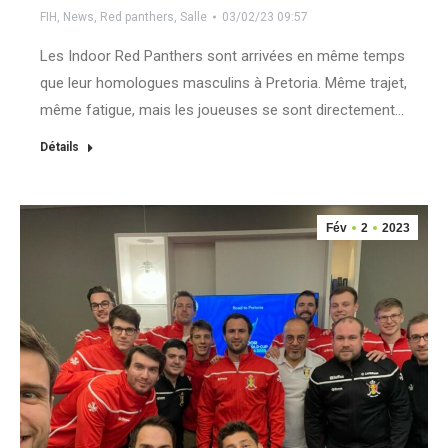
FIH
,
News
,
Red panthers
,
Salle
03/02/23 09:57
Les Indoor Red Panthers sont arrivées en même temps
que leur homologues masculins à Pretoria. Même trajet,
même fatigue, mais les joueuses se sont directement…
Détails
Fév
2
2023