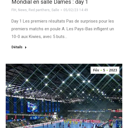
Mondial en salle Dames : day 1
FIH
,
News
,
Red panthers
,
Salle
05/02/23 14:49
Day 1 Les premiers résultats Pas de surprises pour les
premiers matchs en poule A. Les Pays-Bas infligent un
10-0 aux Kiwies, avec 5 buts…
Détails
Fév
5
2023