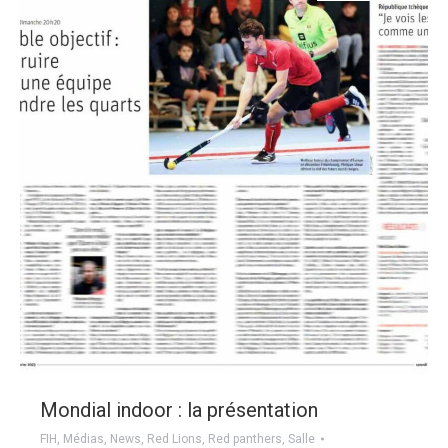
Mondial indoor : la présentation
FIH
,
Médias
,
News
,
Red Lions
,
Red panthers
,
Salle