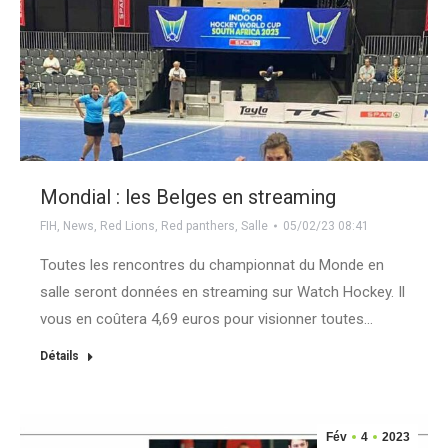
Mondial : les Belges en streaming
FIH
,
News
,
Red Lions
,
Red panthers
,
Salle
05/02/23 08:41
Toutes les rencontres du championnat du Monde en
salle seront données en streaming sur Watch Hockey. Il
vous en coûtera 4,69 euros pour visionner toutes…
Détails
Fév
4
2023