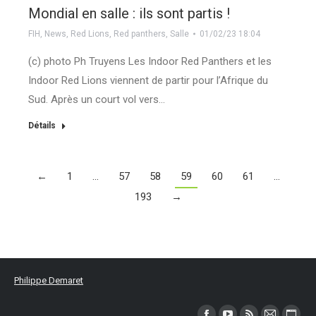
Mondial en salle : ils sont partis !
FIH
,
News
,
Red Lions
,
Red panthers
,
Salle
01/02/23 18:04
(c) photo Ph Truyens Les Indoor Red Panthers et les
Indoor Red Lions viennent de partir pour l’Afrique du
Sud. Après un court vol vers…
Détails
←
1
…
57
58
59
60
61
…
193
→
Philippe Demaret
Trouvez nous sur :