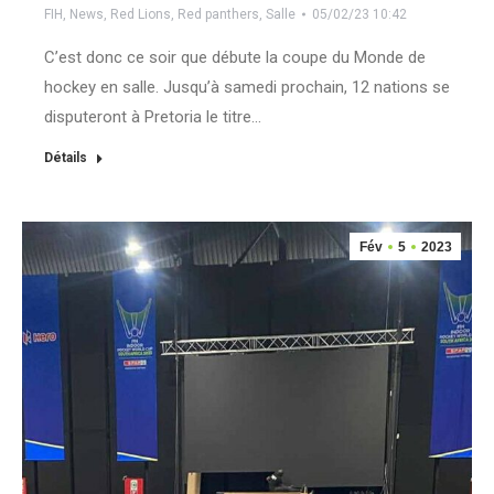
FIH
,
News
,
Red Lions
,
Red panthers
,
Salle
05/02/23 10:42
C’est donc ce soir que débute la coupe du Monde de
hockey en salle. Jusqu’à samedi prochain, 12 nations se
disputeront à Pretoria le titre…
Détails
Fév
5
2023