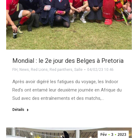
Mondial : le 2e jour des Belges à Pretoria
FIH
,
News
,
Red Lions
,
Red panthers
,
Salle
04/02/23 10:46
Après avoir digéré les fatigues du voyage, les Indoor
Red’s ont entamé leur deuxième journée en Afrique du
Sud avec des entraînements et des matchs,…
Détails
Fév
3
2023